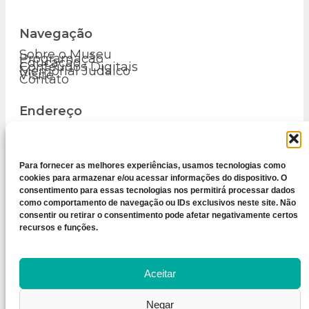
Navegação
Sobre o Museu
Programação
Educação
Conteúdos Digitais
Memorial Judaico
Visite
Contato
Endereço
R. Luís P. Werneck, 64
Praça Barão de Campo Belo
Centro – Vassouras – RJ
Para fornecer as melhores experiências, usamos tecnologias como
cookies para armazenar e/ou acessar informações do dispositivo. O
CEP 27700-000
consentimento para essas tecnologias nos permitirá processar dados
como comportamento de navegação ou IDs exclusivos neste site. Não
consentir ou retirar o consentimento pode afetar negativamente certos
recursos e funções.
Aceitar
Copyright© 2026 Museu Vassouras. Todos os
Direitos Reservados
Negar