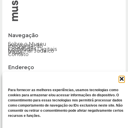
Navegação
Sobre o Museu
Programação
Educação
Conteúdos Digitais
Memorial Judaico
Visite
Contato
Endereço
R. Luís P. Werneck, 64
Praça Barão de Campo Belo
Centro – Vassouras – RJ
Para fornecer as melhores experiências, usamos tecnologias como
cookies para armazenar e/ou acessar informações do dispositivo. O
CEP 27700-000
consentimento para essas tecnologias nos permitirá processar dados
como comportamento de navegação ou IDs exclusivos neste site. Não
consentir ou retirar o consentimento pode afetar negativamente certos
recursos e funções.